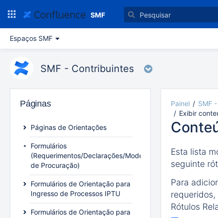
Ir
para
SMF
o
conteúdo
Espaços SMF
principal
assistive.skiplink.to.breadcrumbs
assistive.skiplink.to.header.menu
SMF - Contribuintes
assistive.skiplink.to.action.menu
assistive.skiplink.to.quick.search
Páginas
Painel
SMF -
Exibir conte
Conteú
Páginas de Orientações
Formulários
Esta lista 
(Requerimentos/Declarações/Modelo
seguinte ró
de Procuração)
Para adicion
Formulários de Orientação para
Ingresso de Processos IPTU
requeridos,
Rótulos Rel
Formulários de Orientação para