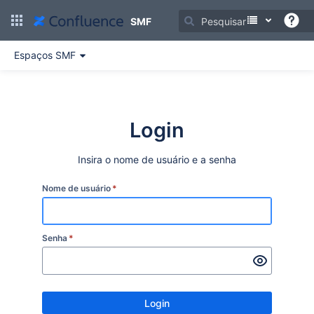
Ir
para
SMF
o
conteúdo
Espaços SMF
principal
assistive.skiplink.to.breadcrumbs
assistive.skiplink.to.header.menu
assistive.skiplink.to.action.menu
assistive.skiplink.to.quick.search
Login
Insira o nome de usuário e a senha
Nome de usuário
*
Senha
*
Login