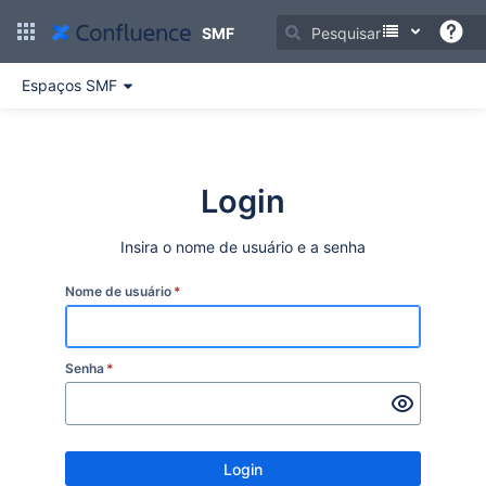
Ir
para
SMF
o
conteúdo
Espaços SMF
principal
assistive.skiplink.to.breadcrumbs
assistive.skiplink.to.header.menu
assistive.skiplink.to.action.menu
assistive.skiplink.to.quick.search
Login
Insira o nome de usuário e a senha
Nome de usuário
*
Senha
*
Login