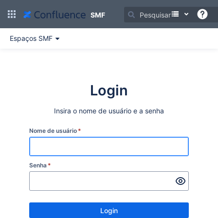
Ir
para
SMF
o
conteúdo
Espaços SMF
principal
assistive.skiplink.to.breadcrumbs
assistive.skiplink.to.header.menu
assistive.skiplink.to.action.menu
assistive.skiplink.to.quick.search
Login
Insira o nome de usuário e a senha
Nome de usuário
*
Senha
*
Login