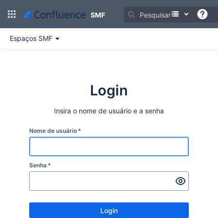
Ir
para
SMF
o
conteúdo
Espaços SMF
principal
assistive.skiplink.to.breadcrumbs
assistive.skiplink.to.header.menu
assistive.skiplink.to.action.menu
assistive.skiplink.to.quick.search
Login
Insira o nome de usuário e a senha
Nome de usuário
*
Senha
*
Login