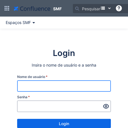
Ir
para
SMF
o
conteúdo
Espaços SMF
principal
assistive.skiplink.to.breadcrumbs
assistive.skiplink.to.header.menu
assistive.skiplink.to.action.menu
assistive.skiplink.to.quick.search
Login
Insira o nome de usuário e a senha
Nome de usuário
*
Senha
*
Login