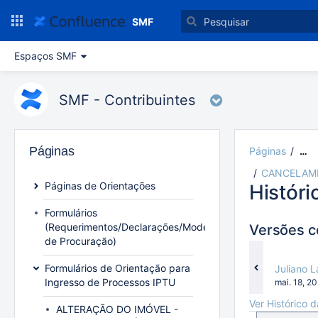
Ir
para
SMF
o
conteúdo
Espaços SMF
principal
assistive.skiplink.to.breadcrumbs
assistive.skiplink.to.header.menu
SMF - Contribuintes
assistive.skiplink.to.action.menu
assistive.skiplink.to.quick.search
Páginas
Páginas
…
CANCELAMEN
Páginas de Orientações
Históri
Formulários
(Requerimentos/Declarações/Modelo
Versões 
de Procuração)
Formulários de Orientação para
changes.
Juliano 
Ingresso de Processos IPTU
Gravado
mai. 18, 2
em
Ver Histórico 
ALTERAÇÃO DO IMÓVEL -