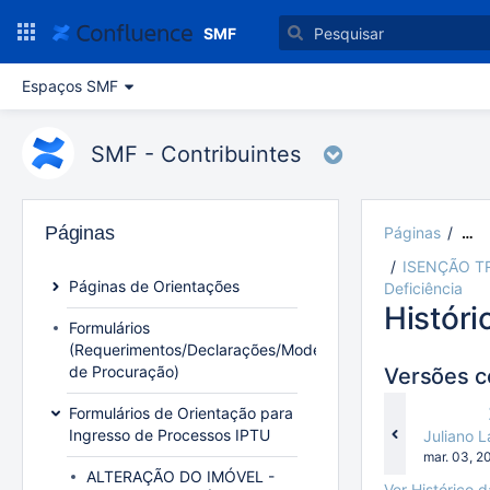
Ir
para
SMF
o
conteúdo
Espaços SMF
principal
assistive.skiplink.to.breadcrumbs
assistive.skiplink.to.header.menu
SMF - Contribuintes
assistive.skiplink.to.action.menu
assistive.skiplink.to.quick.search
Páginas
Páginas
…
ISENÇÃO TRI
Páginas de Orientações
Deficiência
Históri
Formulários
(Requerimentos/Declarações/Modelo
de Procuração)
Versões 
Formulários de Orientação para
Ingresso de Processos IPTU
changes.
Juliano 
Gravado
mar. 03, 2
em
ALTERAÇÃO DO IMÓVEL -
Ver Histórico 