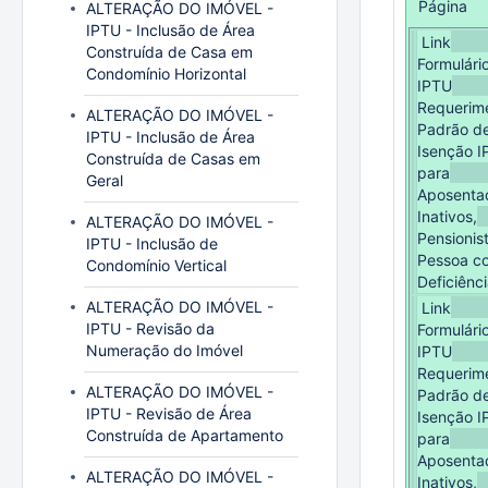
Página
ALTERAÇÃO DO IMÓVEL -
IPTU - Inclusão de Área
Link
Construída de Casa em
Formulári
Condomínio Horizontal
IPTU
Requerim
ALTERAÇÃO DO IMÓVEL -
Padrão d
IPTU - Inclusão de Área
Isenção 
Construída de Casas em
para
Geral
Aposenta
Inativos,
ALTERAÇÃO DO IMÓVEL -
Pensionis
IPTU - Inclusão de
Pessoa c
Condomínio Vertical
Deficiênc
ALTERAÇÃO DO IMÓVEL -
Link
IPTU - Revisão da
Formulári
Numeração do Imóvel
IPTU
Requerim
ALTERAÇÃO DO IMÓVEL -
Padrão d
IPTU - Revisão de Área
Isenção 
Construída de Apartamento
para
Aposenta
ALTERAÇÃO DO IMÓVEL -
Inativos,