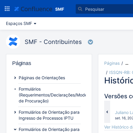
Ir
para
SMF
o
conteúdo
Espaços SMF
principal
assistive.skiplink.to.breadcrumbs
assistive.skiplink.to.header.menu
SMF - Contribuintes
assistive.skiplink.to.action.menu
assistive.skiplink.to.quick.search
Páginas
Páginas
…
ISSQN-RB:
Páginas de Orientações
Históri
Formulários
(Requerimentos/Declarações/Modelo
Versões 
de Procuração)
Formulários de Orientação para
changes.
Juliano 
Ingresso de Processos IPTU
Gravado
set. 16, 20
em
Ver Histórico 
Formulários de Orientação para