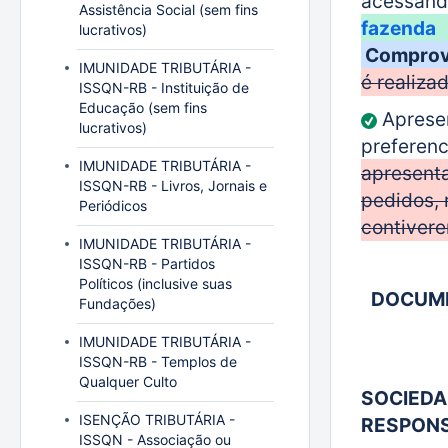
acessan
Assistência Social (sem fins
fazenda
lucrativos)
Comprova
IMUNIDADE TRIBUTÁRIA -
é realiza
ISSQN-RB - Instituição de
Educação (sem fins
Apresen
lucrativos)
preferenc
IMUNIDADE TRIBUTÁRIA -
apresent
ISSQN-RB - Livros, Jornais e
pedidos, 
Periódicos
contivere
IMUNIDADE TRIBUTÁRIA -
ISSQN-RB - Partidos
Políticos (inclusive suas
DOCUME
Fundações)
IMUNIDADE TRIBUTÁRIA -
ISSQN-RB - Templos de
Qualquer Culto
SOCIEDA
ISENÇÃO TRIBUTÁRIA -
RESPONSA
ISSQN - Associação ou