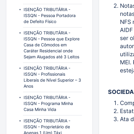
Notas
ISENÇÃO TRIBUTÁRIA -
nota
ISSQN - Pessoa Portadora
NFS n
de Defeito Físico
AIDF
ISENÇÃO TRIBUTÁRIA -
ser o
ISSQN - Pessoa que Explore
Casa de Cômodos em
autor
Caráter Residencial onde
utili
Sejam Alugados até 3 Leitos
MEI. 
ISENÇÃO TRIBUTÁRIA -
estej
ISSQN - Profissionais
Liberais de Nível Superior – 3
Anos
SOCIEDA
ISENÇÃO TRIBUTÁRIA -
Comp
ISSQN - Programa Minha
Casa Minha Vida
Esta
Ata d
ISENÇÃO TRIBUTÁRIA -
ISSQN - Proprietário de
Apenas 1 (Um) Táxi