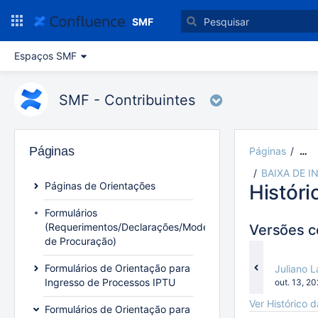
Ir
para
SMF
o
conteúdo
Espaços SMF
principal
assistive.skiplink.to.breadcrumbs
assistive.skiplink.to.header.menu
SMF - Contribuintes
assistive.skiplink.to.action.menu
assistive.skiplink.to.quick.search
Páginas
Páginas
…
BAIXA DE I
Páginas de Orientações
Históri
Formulários
(Requerimentos/Declarações/Modelo
Versões 
de Procuração)
Formulários de Orientação para
changes.
Juliano 
Ingresso de Processos IPTU
Gravado
out. 13, 2
em
Ver Histórico 
Formulários de Orientação para