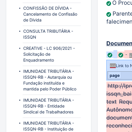
O Procu
CONFISSÃO DE DÍVIDA -
Parente
Cancelamento de Confissão
de Dívida
falecimen
CONSULTA TRIBUTÁRIA -
ISSQN
Document
CREATIVE - LC 906/2021 -
Solicitação de
Enquadramento
Link to
IMUNIDADE TRIBUTÁRIA -
page
ISSQN-RB - Autarquia ou
Fundação instituída e
http://l
mantida pelo Poder Público
issqn_ba
IMUNIDADE TRIBUTÁRIA -
text
Requ
ISSQN-RB - Entidade
Autônom
Sindical de Trabalhadores
document
IMUNIDADE TRIBUTÁRIA -
reconhec
ISSQN-RB - Instituição de