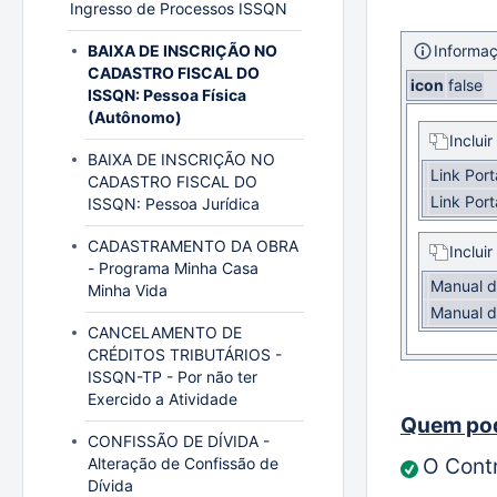
Ingresso de Processos ISSQN
BAIXA DE INSCRIÇÃO NO
Informa
CADASTRO FISCAL DO
icon
false
ISSQN: Pessoa Física
(Autônomo)
Inclui
BAIXA DE INSCRIÇÃO NO
Link Por
CADASTRO FISCAL DO
Link Por
ISSQN: Pessoa Jurídica
CADASTRAMENTO DA OBRA
Inclui
- Programa Minha Casa
Manual d
Minha Vida
Manual d
CANCELAMENTO DE
CRÉDITOS TRIBUTÁRIOS -
ISSQN-TP - Por não ter
Exercido a Atividade
Quem pod
CONFISSÃO DE DÍVIDA -
O Contr
Alteração de Confissão de
Dívida