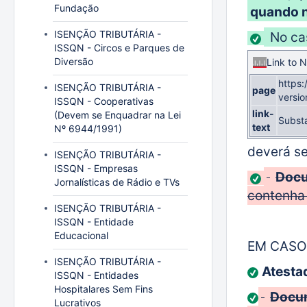
Fundação
quando n
ISENÇÃO TRIBUTÁRIA -
No ca
ISSQN - Circos e Parques de
Diversão
Link to
https
ISENÇÃO TRIBUTÁRIA -
page
versi
ISSQN - Cooperativas
link-
(Devem se Enquadrar na Lei
Subst
text
Nº 6944/1991)
deverá s
ISENÇÃO TRIBUTÁRIA -
ISSQN - Empresas
Docu
Jornalísticas de Rádio e TVs
contenha 
ISENÇÃO TRIBUTÁRIA -
ISSQN - Entidade
Educacional
EM CASO
ISENÇÃO TRIBUTÁRIA -
Atesta
ISSQN - Entidades
Hospitalares Sem Fins
Docum
Lucrativos