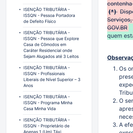
contenha 
ISENÇÃO TRIBUTÁRIA -
(*)
Disp
ISSQN - Pessoa Portadora
Serviços,
de Defeito Físico
GOV.BR
ISENÇÃO TRIBUTÁRIA -
quem está
ISSQN - Pessoa que Explore
Casa de Cômodos em
Caráter Residencial onde
Sejam Alugados até 3 Leitos
Observaç
ISENÇÃO TRIBUTÁRIA -
Os o
ISSQN - Profissionais
prese
Liberais de Nível Superior – 3
exped
Anos
Tribu
ISENÇÃO TRIBUTÁRIA -
O ser
ISSQN - Programa Minha
apre
Casa Minha Vida
nece
ISENÇÃO TRIBUTÁRIA -
A efe
ISSQN - Proprietário de
Apenas 1 (Um) Táxi
expr