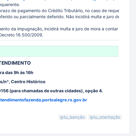
equerente.
prazo de pagamento do Crédito Tributário, no caso de requeriment
erido ou parcialmente deferido. Não incidirá multa e juro de mora
mento da impugnação, incidirá multa e juro de mora a contar da data
 Decreto 16.500/2009.
 ATENDIMENTO
ra das 9h às 16h
s/nº, Centro Histórico
.0156 (para chamadas de outras cidades), opção 4.
/atendimentofazenda.portoalegre.rs.gov.br
iptu_isenção
iptu_orientação