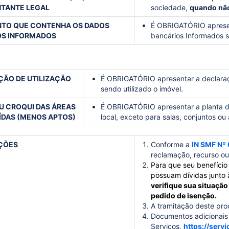
TANTE LEGAL
sociedade
,
quando não
TO QUE CONTENHA OS DADOS
É OBRIGATÓRIO apresen
OS INFORMADOS
bancários Informados 
ÃO DE UTILIZAÇÃO
É OBRIGATÓRIO apresentar a declaraçã
sendo utilizado o imóvel.
U CROQUI DAS ÁREAS
É OBRIGATÓRIO apresentar a planta dig
DAS (MENOS APTOS)
local, exceto para salas, conjuntos o
ÇÕES
Conforme a
IN SMF Nº
reclamação, recurso ou 
Para que seu benefício
possuam dívidas junto 
verifique sua situação
pedido de isenção.
A tramitação deste proc
Documentos adicionais
Serviços,
https://serv