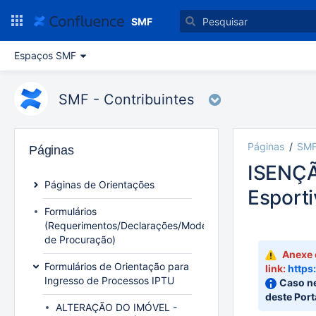
Ir
para
SMF
o
conteúdo
Espaços SMF
principal
assistive.skiplink.to.breadcrumbs
assistive.skiplink.to.header.menu
SMF - Contribuintes
assistive.skiplink.to.action.menu
assistive.skiplink.to.quick.search
Páginas
SMF
Páginas
ISENÇÃO
Páginas de Orientações
Esporti
Formulários
Julian
(Requerimentos/Declarações/Modelo
de Procuração)
Anexe 
Formulários de Orientação para
link
:
https
Ingresso de Processos IPTU
Caso ne
deste Port
ALTERAÇÃO DO IMÓVEL -