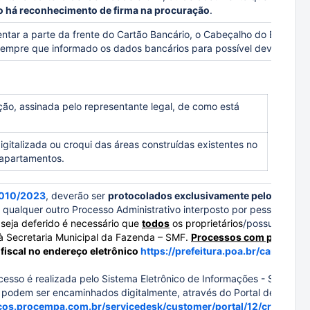
 há reconhecimento de firma na procuração
.
tar a parte da frente do Cartão Bancário, o Cabeçalho do Extrato
sempre que informado os dados bancários para possível devolução.
o, assinada pelo representante legal, de como está
italizada ou croqui das áreas construídas existentes no
u apartamentos.
 010/2023
, d
everão ser
protocolados exclusivamente pelo Portal d
qualquer outro Processo Administrativo interposto por pessoa jurídi
 seja deferido é necessário que
todos
os proprietários
/possuidores do
à Secretaria Municipal da Fazenda – SMF.
Processos com pendência
 fiscal no endereço eletrônico
https://prefeitura.poa.br/carta-de-
esso é realizada pelo Sistema Eletrônico de Informações - SEI.
 podem ser encaminhados digitalmente, através do Portal de
icos.procempa.com.br/servicedesk/customer/portal/12/create/35