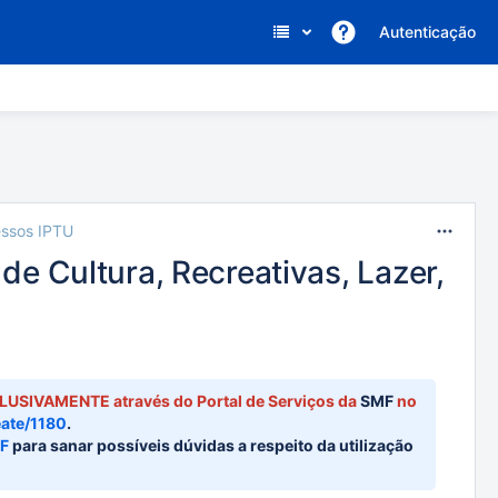
Autenticação
Pular
Ir
essos IPTU
para
para
e Cultura, Recreativas, Lazer,
o
o
fim
começo
do
do
banner
banner
CLUSIVAMENTE através do Portal de Serviços da
SMF
no
eate/1180
.
MF
para sanar possíveis dúvidas a respeito da utilização