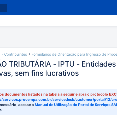
 - Contribuintes
Formulários de Orientação para Ingresso de Proc
 TRIBUTÁRIA - IPTU - Entidades d
vas, sem fins lucrativos
o Land da Rosa
mar. 18, 2025
1 minutos de leitura
os documentos listados na tabela a seguir e abra o protocolo EX
://servicos.procempa.com.br/servicedesk/customer/portal/12/cr
cessário, acesse o
Manual de Utilização do Portal de Serviços S
al.