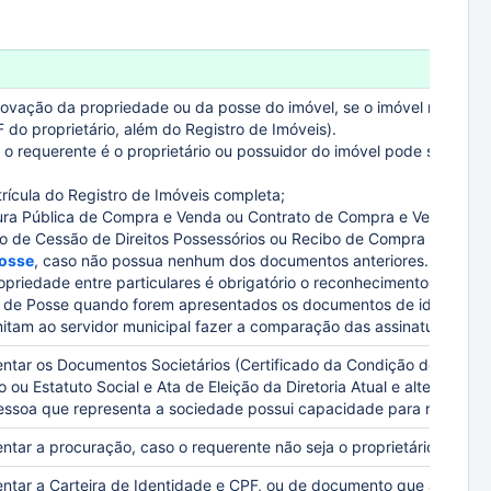
ação da propriedade ou da posse do imóvel, se o imóvel não estiv
 do proprietário, além do Registro de Imóveis).
 requerente é o proprietário ou possuidor do imóvel pode ser real
rícula do Registro de Imóveis
completa;
ra Pública de Compra e Venda ou
Contrato de Compra e Venda
ou 
to de
Cessão de Direitos
Possessórios ou Recibo de Compra e Venda
Posse
, caso não possua nenhum dos documentos anteriores.
riedade entre particulares é obrigatório o reconhecimento de firm
 de Posse quando forem apresentados os documentos de identidade 
itam ao servidor municipal fazer a comparação das assinaturas e ver
tar os Documentos Societários (
Certificado da Condição de Micro
 ou Estatuto Social e Ata de Eleição da Diretoria Atual e alterações
)
ssoa que representa a sociedade possui capacidade para requerer
ar a procuração, caso o requerente não seja o proprietário ou poss
ar a Carteira de Identidade e CPF, ou de documento que a substitu