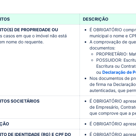
NTOS
DESCRIÇÃO
O(S) DE PROPRIEDADE OU
É OBRIGATÓRIO comprov
s casos em que o imóvel não está
municipal o nome e CPF
em nome do requente.
A comprovação de que o
documentos:
PROPRIETÁRIO:
Mat
POSSUIDOR: Escritu
Escritura ou Contra
ou
Declaração de 
Nos documentos de prop
de firma na Declaração
autenticadas, que perm
TOS SOCIETÁRIOS
É OBRIGATÓRIO apresen
de Empresário, Contrato
que comprove que a pe
ÇÃO
É OBRIGATÓRIO apresent
O DE IDENTIDADE (RG) E CPF DO
É OBRIGATÓRIO apresent