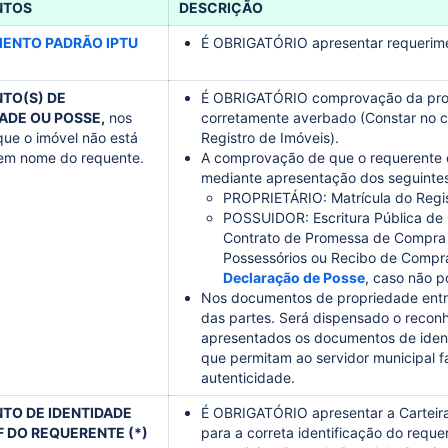
NTOS
DESCRIÇÃO
ENTO PADRÃO IPTU
É OBRIGATÓRIO apresentar requerime
TO(S) DE
É OBRIGATÓRIO comprovação da propr
ADE OU POSSE,
nos
corretamente averbado (Constar no c
ue o imóvel não está
Registro de Imóveis).
em nome do requente.
A comprovação de que o requerente é 
mediante apresentação dos seguinte
PROPRIETÁRIO: Matrícula do Regis
POSSUIDOR: Escritura Pública de
Contrato de Promessa de Compra e
Possessórios ou Recibo de Compr
Declaração de Posse
, caso não 
Nos documentos de propriedade entre 
das partes. Será dispensado o recon
apresentados os documentos de identi
que permitam ao servidor municipal f
autenticidade.
O DE IDENTIDADE
É OBRIGATÓRIO apresentar a Carteira
F DO REQUERENTE (*)
para a correta identificação do requer