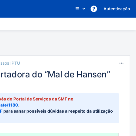
Autenticação
Pular
Ir
essos IPTU
para
para
rtadora do “Mal de Hansen”
o
o
fim
começo
do
do
banner
banner
vés do Portal de Serviços da SMF no
eate/1180
.
MF
para sanar possíveis dúvidas a respeito da utilização