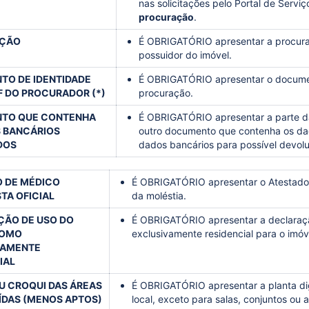
nas solicitações pelo Portal de Serviç
procuração
.
ÇÃO
É OBRIGATÓRIO apresentar a procuraç
possuidor do imóvel.
O DE IDENTIDADE
É OBRIGATÓRIO apresentar o documen
PF DO PROCURADOR (*)
procuração.
TO QUE CONTENHA
É OBRIGATÓRIO apresentar a parte da
 BANCÁRIOS
outro documento que contenha os da
DOS
dados bancários para possível devol
 DE MÉDICO
É OBRIGATÓRIO apresentar o Atestado 
STA OFICIAL
da moléstia.
ÇÃO DE USO DO
É OBRIGATÓRIO apresentar a declaração
COMO
exclusivamente residencial para o imóv
VAMENTE
IAL
U CROQUI DAS ÁREAS
É OBRIGATÓRIO apresentar a planta dig
DAS (MENOS APTOS)
local, exceto para salas, conjuntos ou