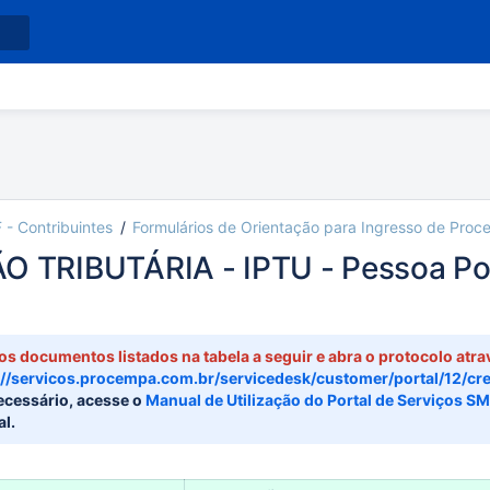
 - Contribuintes
Formulários de Orientação para Ingresso de Proc
O TRIBUTÁRIA - IPTU - Pessoa Po
o Land da Rosa
mar. 18, 2025
1 minutos de leitura
os documentos listados na tabela a seguir e abra o protocolo atra
://servicos.procempa.com.br/servicedesk/customer/portal/12/cr
cessário, acesse o
Manual de Utilização do Portal de Serviços S
al.