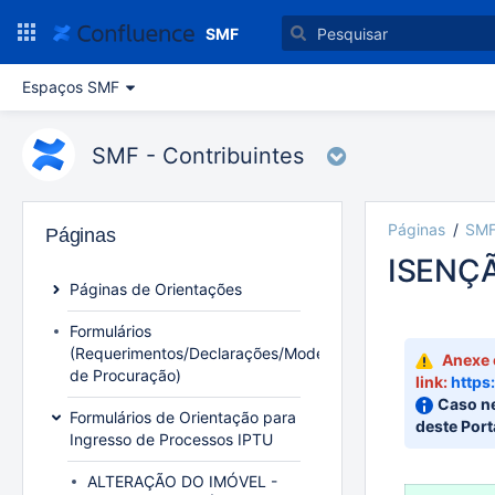
Ir
para
SMF
o
conteúdo
Espaços SMF
principal
assistive.skiplink.to.breadcrumbs
assistive.skiplink.to.header.menu
SMF - Contribuintes
assistive.skiplink.to.action.menu
assistive.skiplink.to.quick.search
Páginas
SMF
Páginas
ISENÇÃ
Páginas de Orientações
Julian
Formulários
(Requerimentos/Declarações/Modelo
Anexe 
de Procuração)
link
:
https
Caso ne
Formulários de Orientação para
deste Port
Ingresso de Processos IPTU
ALTERAÇÃO DO IMÓVEL -