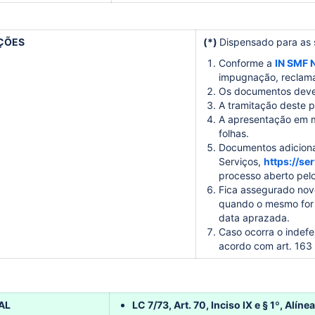
ÇÕES
(*)
Dispensado para as s
Conforme a
IN SMF 
impugnação, reclama
Os documentos dever
A tramitação deste p
A apresentação em me
folhas.
Documentos adiciona
Serviços,
https://s
processo aberto pelo
Fica assegurado nov
quando o mesmo for d
data aprazada.
Caso ocorra o indefe
acordo com art. 163
AL
LC 7/73, Art. 70, Inciso IX e § 1º, Alínea