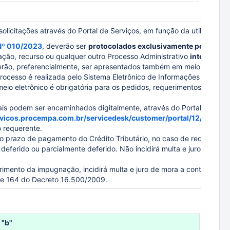
olicitações através do Portal de Serviços, em função da utilização
Nº 010/2023
, d
everão ser
protocolados exclusivamente pelo Porta
ção, recurso ou qualquer outro Processo Administrativo
interposto 
ão, preferencialmente, ser apresentados também em meio digital, e
rocesso é realizada pelo Sistema Eletrônico de Informações - SEI.
io eletrônico é obrigatória para os pedidos, requerimentos, recla
is podem ser encaminhados digitalmente, através do Portal de
ervicos.procempa.com.br/servicedesk/customer/portal/12/create/
 requerente.
o prazo de pagamento do Crédito Tributário, no caso de requerime
eferido ou parcialmente deferido. Não incidirá multa e juro de mo
rimento da impugnação, incidirá multa e juro de mora a contar da da
 e 164 do Decreto 16.500/2009.
 "b"