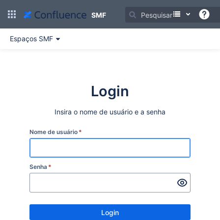
Ir
para
SMF
o
conteúdo
Espaços SMF
principal
assistive.skiplink.to.breadcrumbs
assistive.skiplink.to.header.menu
assistive.skiplink.to.action.menu
assistive.skiplink.to.quick.search
Login
Insira o nome de usuário e a senha
Nome de usuário
*
Senha
*
Login