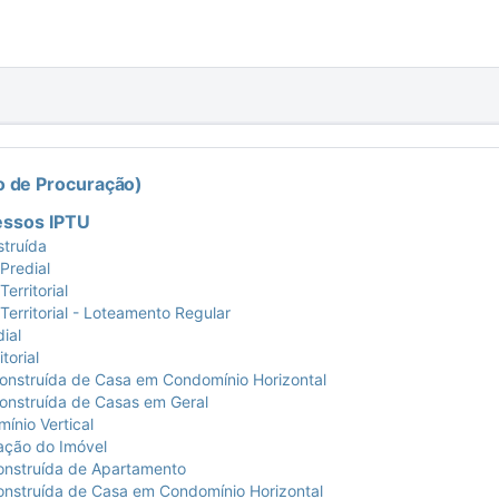
 de Procuração)
essos IPTU
truída
redial
rritorial
ritorial - Loteamento Regular
ial
orial
nstruída de Casa em Condomínio Horizontal
nstruída de Casas em Geral
nio Vertical
ção do Imóvel
nstruída de Apartamento
nstruída de Casa em Condomínio Horizontal