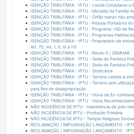
ISENÇÃO TRIBUTÁRIA - IPTU - Locais Consulares e R
ISENÇÃO TRIBUTÁRIA - IPTU - Moradia da Família A
ISENÇÃO TRIBUTÁRIA - IPTU - Órfão menor não em
ISENÇÃO TRIBUTÁRIA - IPTU - Pessoa Portadora do 
ISENÇÃO TRIBUTÁRIA - IPTU - Programa +4D de Rege
ISENÇÃO TRIBUTÁRIA - IPTU - Programas Habitacion
ISENÇÃO TRIBUTÁRIA - IPTU - Proprietário de imóvel
Art. 70, Inc. I, II, III e IV)
ISENÇÃO TRIBUTÁRIA - IPTU - Reurb-S / DEMHAB
ISENÇÃO TRIBUTÁRIA - IPTU - Sede de Partidos Polí
ISENÇÃO TRIBUTÁRIA - IPTU - Sede de Partidos Polít
ISENÇÃO TRIBUTÁRIA - IPTU - Sindicatos
ISENÇÃO TRIBUTÁRIA - IPTU - Terreno cedido à ent
ISENÇÃO TRIBUTÁRIA - IPTU - Terreno sem utilização 
para fins de desapropriação
ISENÇÃO TRIBUTÁRIA - IPTU - Viúva de Ex-combaten
ISENÇÃO TRIBUTÁRIA - IPTU - Viúva Reconhecidam
NÃO INCIDÊNCIA DE IPTU - Inexistência de pelo me
NÃO INCIDÊNCIA DE IPTU - Produção Primária
NÃO INCIDÊNCIA DE IPTU - Templo Religioso (Imóve
RECLAMAÇÃO / IMPUGNAÇÃO LANÇAMENTO - IPTU/
RECLAMAÇÃO / IMPUGNAÇÃO LANÇAMENTO - IPTU/T