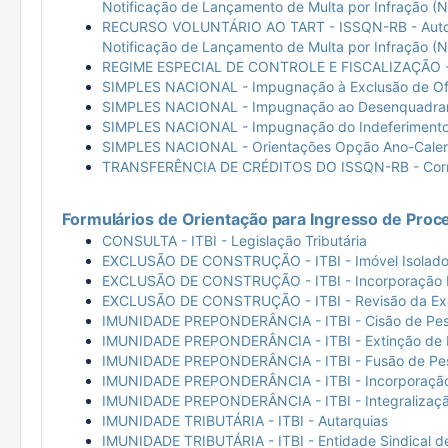
Notificação de Lançamento de Multa por Infração (
RECURSO VOLUNTÁRIO AO TART - ISSQN-RB - Auto de
Notificação de Lançamento de Multa por Infração (
REGIME ESPECIAL DE CONTROLE E FISCALIZAÇÃO - 
SIMPLES NACIONAL - Impugnação à Exclusão de Ofí
SIMPLES NACIONAL - Impugnação ao Desenquadrame
SIMPLES NACIONAL - Impugnação do Indeferimento 
SIMPLES NACIONAL - Orientações Opção Ano-Calen
TRANSFERÊNCIA DE CRÉDITOS DO ISSQN-RB - Corre
Formulários de Orientação para Ingresso de Proc
CONSULTA - ITBI - Legislação Tributária
EXCLUSÃO DE CONSTRUÇÃO - ITBI - Imóvel Isolad
EXCLUSÃO DE CONSTRUÇÃO - ITBI - Incorporação Im
EXCLUSÃO DE CONSTRUÇÃO - ITBI - Revisão da Exc
IMUNIDADE PREPONDERÂNCIA - ITBI - Cisão de Pess
IMUNIDADE PREPONDERÂNCIA - ITBI - Extinção de P
IMUNIDADE PREPONDERÂNCIA - ITBI - Fusão de Pes
IMUNIDADE PREPONDERÂNCIA - ITBI - Incorporação 
IMUNIDADE PREPONDERÂNCIA - ITBI - Integralização
IMUNIDADE TRIBUTÁRIA - ITBI - Autarquias
IMUNIDADE TRIBUTÁRIA - ITBI - Entidade Sindical d