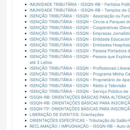
IMUNIDADE TRIBUTÁRIA - ISSQN-RB - Partidos Políti
IMUNIDADE TRIBUTÁRIA - ISSQN-RB - Templos de Q
ISENÇÃO TRIBUTÁRIA - ISSQN - Associação ou Fun
ISENÇÃO TRIBUTÁRIA - ISSQN - Circos e Parques d
ISENÇÃO TRIBUTÁRIA - ISSQN - Cooperativas (Deve
ISENÇÃO TRIBUTÁRIA - ISSQN - Empresas Jornalísti
ISENÇÃO TRIBUTÁRIA - ISSQN - Entidade Educacion
ISENÇÃO TRIBUTÁRIA - ISSQN - Entidades Hospitala
ISENÇÃO TRIBUTÁRIA - ISSQN - Pessoa Portadora de
ISENÇÃO TRIBUTÁRIA - ISSQN - Pessoa que Explore
até 3 Leitos
ISENÇÃO TRIBUTÁRIA - ISSQN - Profissionais Liberai
ISENÇÃO TRIBUTÁRIA - ISSQN - Programa Minha Ca
ISENÇÃO TRIBUTÁRIA - ISSQN - Proprietário de Ape
ISENÇÃO TRIBUTÁRIA - ISSQN - Rádio e Televisão
ISENÇÃO TRIBUTÁRIA - ISSQN - Serviço Público de T
ISSQN-RB: ORIENTAÇÕES BÁSICAS PARA ALTERA
ISSQN-RB: ORIENTAÇÕES BÁSICAS PARA INSCRIÇ
ISSQN-TP: ORIENTAÇÕES BÁSICAS PARA INSCRI
LIBERAÇÃO DE EVENTOS: Orientações
ORIENTAÇÕES ESPECÍFICAS - Tributação do Salão-P
RECLAMAÇÃO / IMPUGNAÇÃO - ISSQN-RB - Auto de In