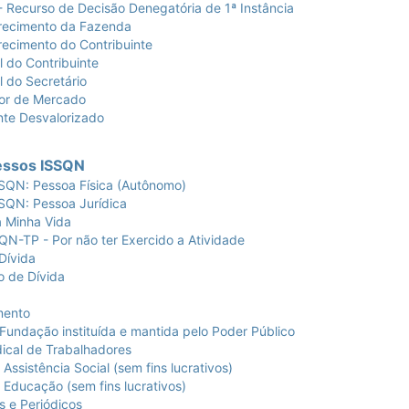
curso de Decisão Denegatória de 1ª Instância
ecimento da Fazenda
cimento do Contribuinte
do Contribuinte
do Secretário
or de Mercado
te Desvalorizado
cessos ISSQN
N: Pessoa Física (Autônomo)
QN: Pessoa Jurídica
Minha Vida
P - Por não ter Exercido a Atividade
Dívida
 de Dívida
mento
ndação instituída e mantida pelo Poder Público
cal de Trabalhadores
sistência Social (sem fins lucrativos)
Educação (sem fins lucrativos)
 e Periódicos