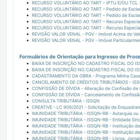
RECURSO VOLUNTÁRIO AO TART – IPTU E/OU TCL - Re
RECURSO VOLUNTÁRIO AO TART – Pedido de Esclar
RECURSO VOLUNTÁRIO AO TART – Pedido de Esclare
RECURSO VOLUNTÁRIO AO TART – Recurso Especial 
RECURSO VOLUNTÁRIO AO TART – Recurso Especial 
REVISÃO VALOR VENAL - PGV - Imóvel Acima do Val
REVISÃO VALOR VENAL - PGV - Imóvel Particularmen
Formulários de Orientação para Ingresso de Pro
BAIXA DE INSCRIÇÃO NO CADASTRO FISCAL DO ISSQ
BAIXA DE INSCRIÇÃO NO CADASTRO FISCAL DO ISS
CADASTRAMENTO DA OBRA - Programa Minha Casa 
CANCELAMENTO DE CRÉDITOS TRIBUTÁRIOS - ISSQN-T
CONFISSÃO DE DÍVIDA - Alteração de Confissão de 
CONFISSÃO DE DÍVIDA - Cancelamento de Confissão
CONSULTA TRIBUTÁRIA - ISSQN
CREATIVE - LC 906/2021 - Solicitação de Enquadra
IMUNIDADE TRIBUTÁRIA - ISSQN-RB - Autarquia ou Fu
IMUNIDADE TRIBUTÁRIA - ISSQN-RB - Entidade Sindi
IMUNIDADE TRIBUTÁRIA - ISSQN-RB - Instituição de As
IMUNIDADE TRIBUTÁRIA - ISSQN-RB - Instituição de 
IMUNIDADE TRIBUTÁRIA - ISSQN-RB - Livros, Jornais