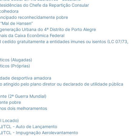
esidências do Chefe da Repartição Consular
colhedora
ancipado reconhecidamente pobre
“Mal de Hansen”
neração Urbana do 4º Distrito de Porto Alegre
ais da Caixa Econômica Federal
 cedido gratuitamente a entidades imunes ou isentos (LC 07/73,
ticos (Alugadas)
icos (Próprias)
idade desportiva amadora
atingido pelo plano diretor ou declarado de utilidade pública
te (2ª Guerra Mundial)
ente pobre
nos dois melhoramentos
l Locado)
TCL - Auto de Lançamento
CL - Impugnação Aerolevantamento