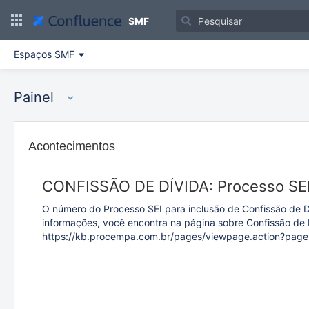
Ir
para
SMF
o
conteúdo
Espaços SMF
principal
assistive.skiplink.to.breadcrumbs
assistive.skiplink.to.header.menu
Painel
assistive.skiplink.to.action.menu
assistive.skiplink.to.quick.search
Acontecimentos
CONFISSÃO DE DÍVIDA: Processo SEI 
O número do Processo SEI para inclusão de Confissão de 
informações, você encontra na página sobre Confissão de D
https://kb.procempa.com.br/pages/viewpage.action?pag