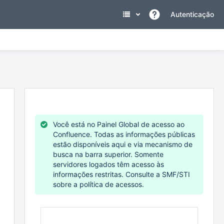
Autenticação
Você está no Painel Global de acesso ao
CONFISSÃO DE DÍVIDA: Processo SEI (Ab
Confluence. Todas as informações públicas
estão disponíveis aqui e via mecanismo de
O número do Processo SEI para inclusão de Confissão de Dívid
busca na barra superior. Somente
informações, você encontra na página sobre Confissão de Dívida
servidores logados têm acesso às
https://kb.procempa.com.br/pages/viewpage.action?pageId=
informações restritas. Consulte a SMF/STI
sobre a política de acessos.