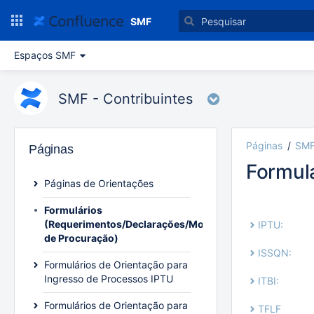
Ir
para
SMF
o
conteúdo
Espaços SMF
principal
assistive.skiplink.to.breadcrumbs
assistive.skiplink.to.header.menu
SMF - Contribuintes
assistive.skiplink.to.action.menu
assistive.skiplink.to.quick.search
Páginas
SMF
Páginas
Formul
Páginas de Orientações
Julian
Formulários
(Requerimentos/Declarações/Modelo
IPTU:
de Procuração)
ISSQN:
Formulários de Orientação para
Ingresso de Processos IPTU
ITBI:
Formulários de Orientação para
TFLF