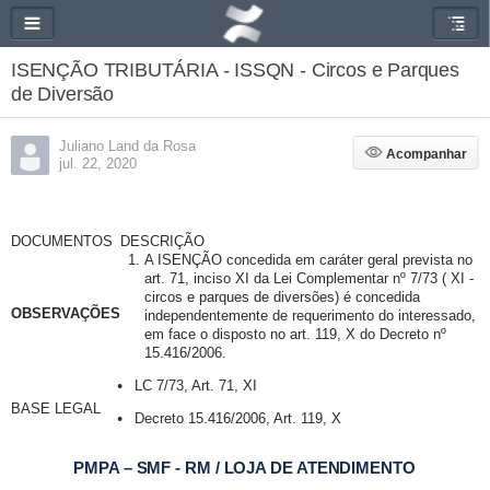
ISENÇÃO TRIBUTÁRIA - ISSQN - Circos e Parques
de Diversão
Juliano Land da Rosa
Acompanhar
Acompanhar
jul. 22, 2020
DOCUMENTOS
DESCRIÇÃO
A ISENÇÃO concedida em caráter geral prevista no
art. 71, inciso XI da Lei Complementar nº 7/73 ( XI -
circos e parques de diversões) é concedida
OBSERVAÇÕES
independentemente de requerimento do interessado,
em face o disposto no art. 119, X do Decreto nº
15.416/2006.
LC 7/73, Art. 71, XI
BASE LEGAL
Decreto 15.416/2006, Art. 119, X
PMPA – SMF - RM / LOJA DE ATENDIMENTO